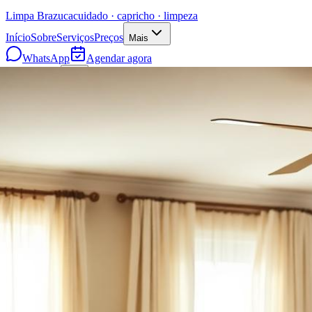
Limpa
Brazuca
cuidado · capricho · limpeza
Início
Sobre
Serviços
Preços
Mais
WhatsApp
Agendar agora
Agendar