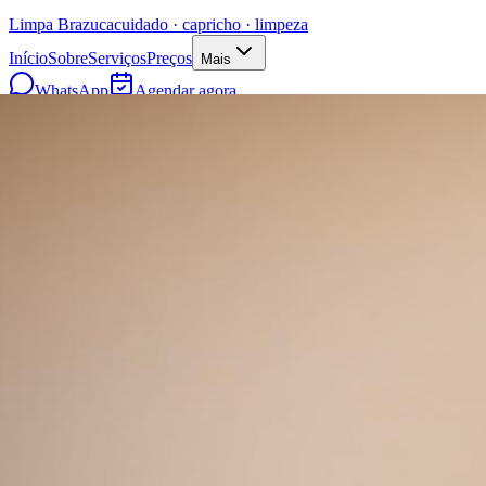
Limpa
Brazuca
cuidado · capricho · limpeza
Início
Sobre
Serviços
Preços
Mais
WhatsApp
Agendar agora
Agendar